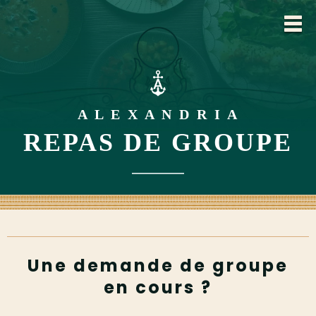
A L E X A N D R I A
REPAS DE GROUPE
Une demande de groupe
en cours ?